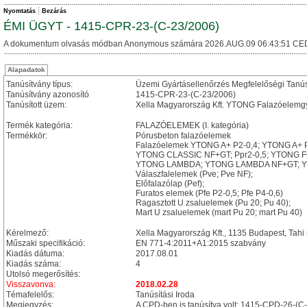
Nyomtatás
Bezárás
ÉMI ÜGYT - 1415-CPR-23-(C-23/2006)
A dokumentum olvasás módban Anonymous számára 2026.AUG.09 06:43:51 CE
Alapadatok
Tanúsítvány típus:
Üzemi Gyártásellenőrzés Megfelelőségi Tanú
Tanúsítvány azonosító
1415-CPR-23-(C-23/2006)
Tanúsított üzem:
Xella Magyarország Kft. YTONG Falazóelemgyá
Termék kategória:
FALAZÓELEMEK (I. kategória)
Termékkör:
Pórusbeton falazóelemek
Falazóelemek YTONG A+ P2-0,4; YTONG A+ 
YTONG CLASSIC NF+GT; Ppr2-0,5; YTONG 
YTONG LAMBDA; YTONG LAMBDA NF+GT; Y
Válaszfalelemek (Pve; Pve NF);
Előfalazólap (Pef);
Furatos elemek (Pfe P2-0,5; Pfe P4-0,6)
Ragasztott U zsaluelemek (Pu 20; Pu 40);
Mart U zsaluelemek (mart Pu 20; mart Pu 40)
Kérelmező:
Xella Magyarország Kft., 1135 Budapest, Tahi 
Műszaki specifikáció:
EN 771-4:2011+A1:2015 szabvány
Kiadás dátuma:
2017.08.01
Kiadás száma:
4
Utolsó megerősítés:
Visszavonva:
2018.02.28
Témafelelős:
Tanúsítási Iroda
Megjegyzés:
A CPD-ben is tanúsítva volt: 1415-CPD-26-(C