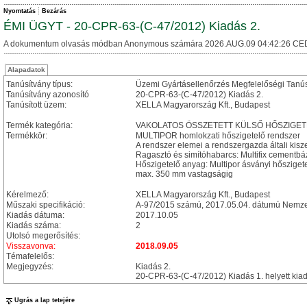
Nyomtatás
Bezárás
ÉMI ÜGYT - 20-CPR-63-(C-47/2012) Kiadás 2.
A dokumentum olvasás módban Anonymous számára 2026.AUG.09 04:42:26 CE
Alapadatok
Tanúsítvány típus:
Üzemi Gyártásellenőrzés Megfelelőségi Tanú
Tanúsítvány azonosító
20-CPR-63-(C-47/2012) Kiadás 2.
Tanúsított üzem:
XELLA Magyarország Kft., Budapest
Termék kategória:
VAKOLATOS ÖSSZETETT KÜLSŐ HŐSZIGET
Termékkör:
MULTIPOR homlokzati hőszigetelő rendszer
A rendszer elemei a rendszergazda általi kisz
Ragasztó és simítóhabarcs: Multifix cementb
Hőszigetelő anyag: Multipor ásványi hősziget
max. 350 mm vastagságig
Kérelmező:
XELLA Magyarország Kft., Budapest
Műszaki specifikáció:
A-97/2015 számú, 2017.05.04. dátumú Nemzet
Kiadás dátuma:
2017.10.05
Kiadás száma:
2
Utolsó megerősítés:
Visszavonva:
2018.09.05
Témafelelős:
Megjegyzés:
Kiadás 2.
20-CPR-63-(C-47/2012) Kiadás 1. helyett kia
Ugrás a lap tetejére