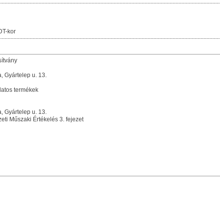
DT-kor
sítvány
Gyártelep u. 13.
latos termékek
Gyártelep u. 13.
i Műszaki Értékelés 3. fejezet