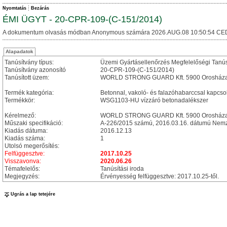
Nyomtatás
Bezárás
ÉMI ÜGYT - 20-CPR-109-(C-151/2014)
A dokumentum olvasás módban Anonymous számára 2026.AUG.08 10:50:54 CE
Alapadatok
Tanúsítvány típus:
Üzemi Gyártásellenőrzés Megfelelőségi Tanú
Tanúsítvány azonosító
20-CPR-109-(C-151/2014)
Tanúsított üzem:
WORLD STRONG GUARD Kft. 5900 Orosháza, 
Termék kategória:
Betonnal, vakoló- és falazóhabarccsal kapcso
Termékkör:
WSG1103-HU vízzáró betonadalékszer
Kérelmező:
WORLD STRONG GUARD Kft. 5900 Orosháza, 
Műszaki specifikáció:
A-226/2015 számú, 2016.03.16. dátumú Nemzet
Kiadás dátuma:
2016.12.13
Kiadás száma:
1
Utolsó megerősítés:
Felfüggesztve:
2017.10.25
Visszavonva:
2020.06.26
Témafelelős:
Tanúsítási iroda
Megjegyzés:
Érvényesség felfüggesztve: 2017.10.25-től.
Ugrás a lap tetejére