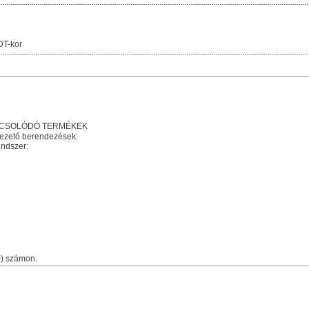
DT-kor
PCSOLÓDÓ TERMÉKEK
vezető berendezések:
endszer:
) számon.