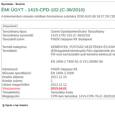
Nyomtatás
Bezárás
ÉMI ÜGYT - 1415-CPD-102-(C-36/2010)
A dokumentum olvasás módban Anonymous számára 2026.AUG.08 16:57:29 CE
Alapadatok
Tanúsítvány típus:
Üzemi Gyártásellenőrzési Tanúsítvány
Tanúsítvány azonosító
1415-CPD-102-(C-36/2010)
Tanúsított üzem:
FIXER Gépipari Kft. Budapest
Termék kategória:
KÉMÉNYEK, FÜSTGÁZ-VEZETÉKEK ÉS KA
Termékkör:
(Előregyártott kémények) Fém égéstermék el
FIX-inox korrózióálló acél kémény-béléscső r
EN 1856-2 T400 N1 D V3 L50080 G0
Kérelmező:
FIXER Gépipari Kft.
Műszaki specifikáció:
EN 1856-2:2009
Kiadás dátuma:
2011.12.15
Kiadás száma:
1
Utolsó megerősítés:
2013.12.12
Visszavonva:
2015.04.01
Témafelelős:
Tanúsítási Iroda
Megjegyzés:
CPR-ben tanúsítva: 1415-CPR-78-(C-36/2010
Ugrás a lap tetejére