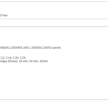
DT-kor
000/A1:2004/EN 206-1:2000/A2:2005) szerint:
C12; C16; C20; C25;
ysága (Dmax): 16 mm, 24 mm, 32mm