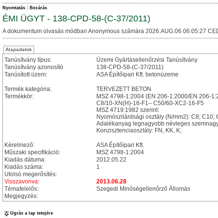
Nyomtatás
Bezárás
ÉMI ÜGYT - 138-CPD-58-(C-37/2011)
A dokumentum olvasás módban Anonymous számára 2026.AUG.06 06:05:27 CE
Alapadatok
Tanúsítvány típus:
Üzemi Gyártásellenőrzési Tanúsítvány
Tanúsítvány azonosító
138-CPD-58-(C-37/2011)
Tanúsított üzem:
ASA Építőipari Kft. betonüzeme
Termék kategória:
TERVEZETT BETON
Termékkör:
MSZ 4798-1:2004 (EN 206-1:2000/EN 206-1:2
C8/10-XN(H)-16-F1– C50/60-XC2-16-F5
MSZ 4719:1982 szerint:
Nyomószilárdsági osztály (N/mm2): C8; C10; 
Adalékanyag legnagyobb névleges szemnag
Konzisztenciaosztály: FN, KK, K;
Kérelmező:
ASA Építőipari Kft.
Műszaki specifikáció:
MSZ 4798-1:2004
Kiadás dátuma:
2012.05.22
Kiadás száma:
1
Utolsó megerősítés:
Visszavonva:
2013.06.28
Témafelelős:
Szegedi Minőségellenőrző Állomás
Megjegyzés:
Ugrás a lap tetejére