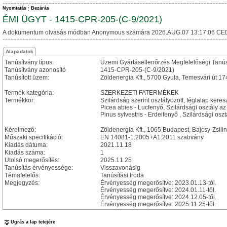
Nyomtatás
Bezárás
ÉMI ÜGYT - 1415-CPR-205-(C-9/2021)
A dokumentum olvasás módban Anonymous számára 2026.AUG.07 13:17:06 CE
Alapadatok
Tanúsítvány típus:
Üzemi Gyártásellenőrzés Megfelelőségi Tanú
Tanúsítvány azonosító
1415-CPR-205-(C-9/2021)
Tanúsított üzem:
Zöldenergia Kft., 5700 Gyula, Temesvári út 17
Termék kategória:
SZERKEZETI FATERMÉKEK
Termékkör:
Szilárdság szerint osztályozott, téglalap keres
Picea abies - Lucfenyő, Szilárdsági osztály az
Pinus sylvestris - Erdeifenyő , Szilárdsági osz
Kérelmező:
Zöldenergia Kft., 1065 Budapest, Bajcsy-Zsilins
Műszaki specifikáció:
EN 14081-1:2005+A1:2011 szabvány
Kiadás dátuma:
2021.11.18
Kiadás száma:
1
Utolsó megerősítés:
2025.11.25
Tanúsítás érvényessége:
Visszavonásig
Témafelelős:
Tanúsítási Iroda
Megjegyzés:
Érvényesség megerősítve: 2023.01.13-tól.
Érvényesség megerősítve: 2024.01.11-től.
Érvényesség megerősítve: 2024.12.05-től.
Érvényesség megerősítve: 2025.11.25-től.
Ugrás a lap tetejére