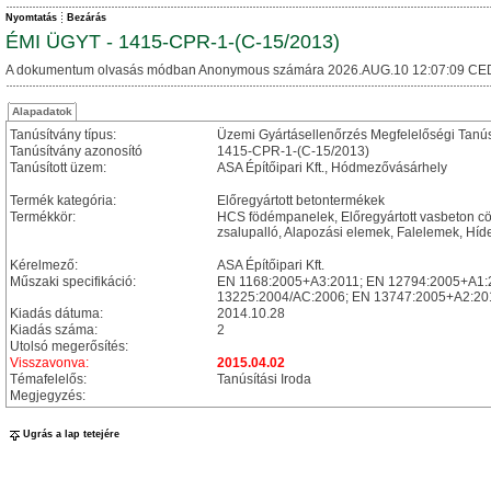
Nyomtatás
Bezárás
ÉMI ÜGYT - 1415-CPR-1-(C-15/2013)
A dokumentum olvasás módban Anonymous számára 2026.AUG.10 12:07:09 CE
Alapadatok
Tanúsítvány típus:
Üzemi Gyártásellenőrzés Megfelelőségi Tanú
Tanúsítvány azonosító
1415-CPR-1-(C-15/2013)
Tanúsított üzem:
ASA Építőipari Kft., Hódmezővásárhely
Termék kategória:
Előregyártott betontermékek
Termékkör:
HCS födémpanelek, Előregyártott vasbeton cöl
zsalupalló, Alapozási elemek, Falelemek, Hí
Kérelmező:
ASA Építőipari Kft.
Műszaki specifikáció:
EN 1168:2005+A3:2011; EN 12794:2005+A1:
13225:2004/AC:2006; EN 13747:2005+A2:20
Kiadás dátuma:
2014.10.28
Kiadás száma:
2
Utolsó megerősítés:
Visszavonva:
2015.04.02
Témafelelős:
Tanúsítási Iroda
Megjegyzés:
Ugrás a lap tetejére