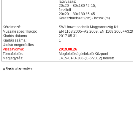
lágyvasas:
20x20 – 80x180 / 2-15;
feszített:
20x20 – 80x180 / 5-45
Keresztmetszet (cm) / hossz (m)
Kérelmező:
SW Umwelttechnik Magyarország Kft.
Műszaki specifikáció:
EN 1168:2005+A2:2009, EN 1168:2005+A3:2
Kiadás dátuma:
2017.05.31
Kiadás száma:
1
Utolsó megerősítés:
Visszavonva:
2019.08.26
Témafelelős:
Megfelelőségértékelő Központ
Megjegyzés:
1415-CPD-108-(C-6/2012) helyett
Ugrás a lap tetejére