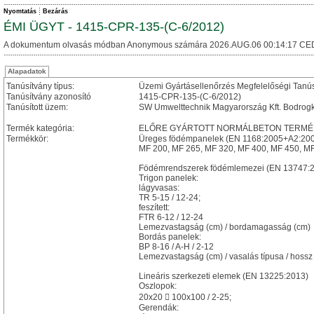
Nyomtatás
Bezárás
ÉMI ÜGYT - 1415-CPR-135-(C-6/2012)
A dokumentum olvasás módban Anonymous számára 2026.AUG.06 00:14:17 CE
Alapadatok
Tanúsítvány típus:
Üzemi Gyártásellenőrzés Megfelelőségi Tanú
Tanúsítvány azonosító
1415-CPR-135-(C-6/2012)
Tanúsított üzem:
SW Umwelttechnik Magyarország Kft. Bodrogk
Termék kategória:
ELŐRE GYÁRTOTT NORMÁLBETON TERMÉ
Termékkör:
Üreges födémpanelek (EN 1168:2005+A2:200
MF 200, MF 265, MF 320, MF 400, MF 450, M
Födémrendszerek födémlemezei (EN 13747:
Trigon panelek:
lágyvasas:
TR 5-15 / 12-24;
feszített:
FTR 6-12 / 12-24
Lemezvastagság (cm) / bordamagasság (cm)
Bordás panelek:
BP 8-16 / A-H / 2-12
Lemezvastagság (cm) / vasalás típusa / hossz
Lineáris szerkezeti elemek (EN 13225:2013)
Oszlopok:
20x20  100x100 / 2-25;
Gerendák: