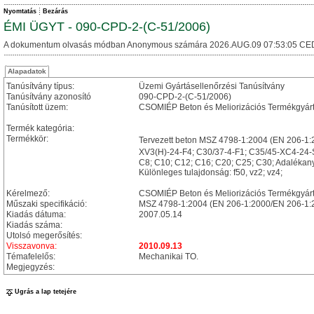
Nyomtatás
Bezárás
ÉMI ÜGYT - 090-CPD-2-(C-51/2006)
A dokumentum olvasás módban Anonymous számára 2026.AUG.09 07:53:05 CE
Alapadatok
Tanúsítvány típus:
Üzemi Gyártásellenőrzési Tanúsítvány
Tanúsítvány azonosító
090-CPD-2-(C-51/2006)
Tanúsított üzem:
CSOMIÉP Beton és Meliorizációs Termékgyárt
Termék kategória:
Termékkör:
Tervezett beton MSZ 4798-1:2004 (EN 206-1:
XV3(H)-24-F4; C30/37-4-F1; C35/45-XC4-24-S
C8; C10; C12; C16; C20; C25; C30; Adalékan
Különleges tulajdonság: f50, vz2; vz4;
Kérelmező:
CSOMIÉP Beton és Meliorizációs Termékgyártó
Műszaki specifikáció:
MSZ 4798-1:2004 (EN 206-1:2000/EN 206-1:
Kiadás dátuma:
2007.05.14
Kiadás száma:
Utolsó megerősítés:
Visszavonva:
2010.09.13
Témafelelős:
Mechanikai TO.
Megjegyzés:
Ugrás a lap tetejére