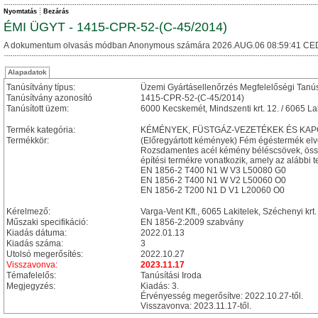
Nyomtatás
Bezárás
ÉMI ÜGYT - 1415-CPR-52-(C-45/2014)
A dokumentum olvasás módban Anonymous számára 2026.AUG.06 08:59:41 CE
Alapadatok
Tanúsítvány típus:
Üzemi Gyártásellenőrzés Megfelelőségi Tanú
Tanúsítvány azonosító
1415-CPR-52-(C-45/2014)
Tanúsított üzem:
6000 Kecskemét, Mindszenti krt. 12. / 6065 Lak
Termék kategória:
KÉMÉNYEK, FÜSTGÁZ-VEZETÉKEK ÉS KA
Termékkör:
(Előregyártott kémények) Fém égéstermék el
Rozsdamentes acél kémény béléscsövek, öss
építési termékre vonatkozik, amely az alábbi te
EN 1856-2 T400 N1 W V3 L50080 G0
EN 1856-2 T400 N1 W V2 L50060 O0
EN 1856-2 T200 N1 D V1 L20060 O0
Kérelmező:
Varga-Vent Kft., 6065 Lakitelek, Széchenyi krt.
Műszaki specifikáció:
EN 1856-2:2009 szabvány
Kiadás dátuma:
2022.01.13
Kiadás száma:
3
Utolsó megerősítés:
2022.10.27
Visszavonva:
2023.11.17
Témafelelős:
Tanúsítási Iroda
Megjegyzés:
Kiadás: 3.
Érvényesség megerősítve: 2022.10.27-től.
Visszavonva: 2023.11.17-től.