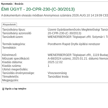
Nyomtatás
Bezárás
ÉMI ÜGYT - 20-CPR-230-(C-30/2013)
A dokumentum olvasás módban Anonymous számára 2026.AUG.10 14:19:09 CE
Alapadatok
Tanúsítvány típus:
Üzemi Gyártásellenőrzés Megfelelőségi Tanú
Tanúsítvány azonosító
20-CPR-230-(C-30/2013)
Tanúsított üzem:
WIENERBERGER Téglaipari zRt. Solymár I. Té
Termék kategória:
Porotherm Rapid Dryfix építési rendszer
Termékkör:
Kérelmező:
WIENERBERGER Téglaipari zRt., 1119 Budapest
Műszaki specifikáció:
A-68/2024 számú, 2025.01.21. dátumú Nemzet
Kiadás dátuma:
2025.12.02
Kiadás száma:
1
Utolsó megerősítés:
Tanúsítás érvényessége:
Visszavonásig
Témafelelős:
Tanúsítási Iroda
Megjegyzés:
Ugrás a lap tetejére