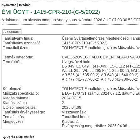
Nyomtatás
Bezárás
ÉMI ÜGYT - 1415-CPR-210-(C-5/2022)
A dokumentum olvasás módban Anonymous számára 2026.AUG.07 03:30:52 CE
Alapadatok
Tanúsítvány típus:
Üzemi Gyártásellenőrzés Megfelelőségi Tanú
Tanúsítvány azonosító
1415-CPR-210-(C-5/2022)
Tanúsított üzem:
TOLNATEXT Fonalfeldolgozó és Műszakiszövet-g
Termék kategória:
ÜVEGSZÖVEG HÁLÓ CEMENT ALAPÚ VAK
Termékkör:
Üvegszövet háló
ES 049, ES 049 F (41-049); ES-L 112 (41-112)
WL-LL 295, WL-LL 295 F (41-295-00-2); GM 1
AR 535 (41-535-00-2); AR 640 (41-640-00-2);
AR 777 (41-777-00-2); AR 780 (41-780-00-2)
Kérelmező:
TOLNATEXT Fonalfeldolgozó és Műszakiszövet
Műszaki specifikáció:
ETA – 17/0731 számú, 2024.07.12. dátumú Eu
Kiadás dátuma:
2024.07.15
Kiadás száma:
2
Utolsó megerősítés:
2025.04.08
Tanúsítás érvényessége:
Visszavonásig
Témafelelős:
Tanúsitási Iroda
Megjegyzés:
Kiadás: 2.
Érvényesség megerősítve: 2025.04.08.
Ugrás a lap tetejére