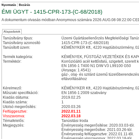
Nyomtatás
Bezárás
ÉMI ÜGYT - 1415-CPR-173-(C-68/2018)
A dokumentum olvasás módban Anonymous számára 2026.AUG.08 08:22:00 CE
Alapadatok
Tanúsítvány típus:
Üzemi Gyártásellenőrzés Megfelelőségi Tanú
Tanúsítvány azonosító
1415-CPR-173-(C-68/2018)
Tanúsított üzem:
KÉMÉNYKER Kft., 4220 Hajdúböszörmény, 02
Termék kategória:
KÉMÉNYEK, FÜSTGÁZ-VEZETÉKEK ÉS KAPCSOL
Termékkör:
Korrózióálló acél kettősfalú, szigetelt, szerel
EN 1856-1 T400 N1 D/W V3 L99100 G50
(Anyaga: 1.4541)
gáz-, olaj- és szilárd üzemű tüzelőberendezé
eltávolításához
Kérelmező:
KÉMÉNYKER Kft., 4220 Hajdúböszörmény, 02
Műszaki specifikáció:
EN 1856-1:2009 szabvány
Kiadás dátuma:
2019.02.25
Kiadás száma:
1
Utolsó megerősítés:
2020.03.26
Felfüggesztve:
2022.01.11
Visszavonva:
2022.03.18
Témafelelős:
Tanúsitási Iroda
Megjegyzés:
Érvényesség megerősítése: 2020.03.03-tól.
Érvényesség megerősítve: 2021.03.26-tól.
Érvényesség felfüggesztve: 2022.01.11-től.
Érvényesség visszavonva: 2022.03.18-tól.