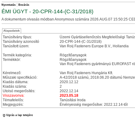
Nyomtatás
Bezárás
ÉMI ÜGYT - 20-CPR-144-(C-31/2018)
A dokumentum olvasás módban Anonymous számára 2026.AUG.07 15:50:25 CE
Alapadatok
Tanúsítvány típus:
Üzemi Gyártásellenőrzés Megfelelőségi Tanú
Tanúsítvány azonosító
20-CPR-144-(C-31/2018)
Tanúsított üzem:
Van Roij Fasteners Europe B.V., Hollandia
Termék kategória:
Rögzítőanyagok
Termékkör:
Rögzítőanyagok
Van Roij Fasteners gyártmányú EUROFAST rög
Kérelmező:
Van Roij Fasteners Hungária Kft.
Műszaki specifikáció:
A-42/2018 számú, 2018.06.20 dátumú Nemzet
Kiadás dátuma:
2020.12.12
Kiadás száma:
2
Utolsó megerősítés:
2022.12.14
Visszavonva:
2023.05.18
Témafelelős:
Tanúsítási Iroda
Megjegyzés:
Érvényesség megerősítve: 2022.12.14-től
Ugrás a lap tetejére