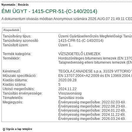
Nyomtatás
Bezárás
ÉMI ÜGYT - 1415-CPR-51-(C-140/2014)
A dokumentum olvasás módban Anonymous számára 2026.AUG.07 21:49:11 CED
Alapadatok
Tanúsítvány típus:
Üzemi Gyártásellenőrzés Megfelelőségi Tanú
Tanúsítvány azonosító
1415-CPR-51-(C-140/2014)
Tanúsított üzem:
Üzem 1.
Termék kategória:
VÍZSZIGETELŐ LEMEZEK
Termékkör:
Hordozóréteges bitumenes lemezek (EN 137
Talajnedvesség elleni bitumenes lemezek (E
Kérelmező:
TEGOLA CANADESE s.p.a. 31029 VITTORIO VENE
Műszaki specifikáció:
EN 13707:2004+A2:2009 és EN 13969:2004 /
Kiadás dátuma:
2020.09.28
Kiadás száma:
5
Utolsó megerősítés:
2024.11.22
Tanúsítás érvényessége:
Visszavonásig
Témafelelős:
Tanúsítási iroda
Megjegyzés:
Érvényesség megerősítve: 2022.02.03-tól.
Érvényesség megerősítve: 2022.08.23-tól.
Érvényesség megerősítve: 2024.01.22-től.
Érvényesség megerősítve: 2024.11.22-től.
Érvényesség megerősítve: 2026.03.24-től.
Ugrás a lap tetejére