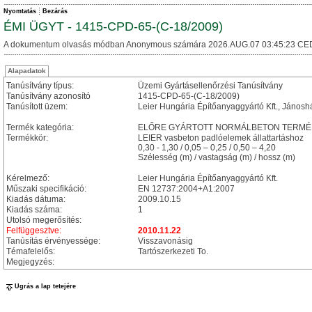
Nyomtatás
Bezárás
ÉMI ÜGYT - 1415-CPD-65-(C-18/2009)
A dokumentum olvasás módban Anonymous számára 2026.AUG.07 03:45:23 CE
Alapadatok
Tanúsítvány típus:
Üzemi Gyártásellenőrzési Tanúsítvány
Tanúsítvány azonosító
1415-CPD-65-(C-18/2009)
Tanúsított üzem:
Leier Hungária Építőanyaggyártó Kft., Jánosh
Termék kategória:
ELŐRE GYÁRTOTT NORMÁLBETON TERMÉ
Termékkör:
LEIER vasbeton padlóelemek állattartáshoz
0,30 - 1,30 / 0,05 – 0,25 / 0,50 – 4,20
Szélesség (m) / vastagság (m) / hossz (m)
Kérelmező:
Leier Hungária Építőanyaggyártó Kft.
Műszaki specifikáció:
EN 12737:2004+A1:2007
Kiadás dátuma:
2009.10.15
Kiadás száma:
1
Utolsó megerősítés:
Felfüggesztve:
2010.11.22
Tanúsítás érvényessége:
Visszavonásig
Témafelelős:
Tartószerkezeti To.
Megjegyzés:
Ugrás a lap tetejére