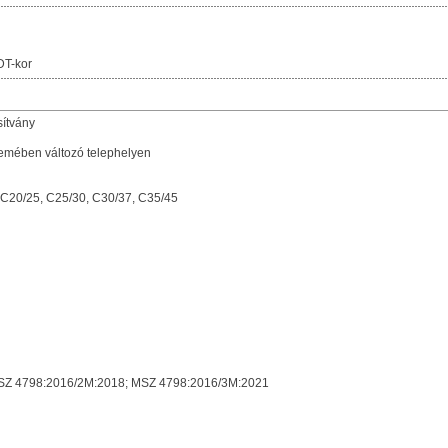
DT-kor
sítvány
emében változó telephelyen
, C20/25, C25/30, C30/37, C35/45
SZ 4798:2016/2M:2018; MSZ 4798:2016/3M:2021