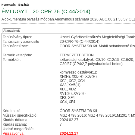
Nyomtatás
Bezárás
ÉMI ÜGYT - 20-CPR-76-(C-44/2014)
A dokumentum olvasás módban Anonymous számára 2026.AUG.06 21:53:37 CE
Alapadatok
Tanúsítvány típus:
Üzemi Gyártásellenőrzés Megfelelőségi Tanú
Tanúsítvány azonosító
20-CPR-76-(C-44/2014)
Tanúsított üzem:
ÓDOR SYSTEM '98 Kft. Mobil betonkeverő üz
Termék kategória:
TERVEZETT BETON
Termékkör:
szilárdsági osztályok: C8/10, C12/15, C16/20
C30/37 (CP4/2,7 pályaburkolati beton)
környezeti osztályok1):
XN(H), X0b(H), X0v(H)
XC1, XC2, XC4
XA3, XA5(H)
XD1, XD2
XV1(H), XV3(H)
XF2; XF4
XC4, XF4
Kérelmező:
ÓDOR SYSTEM '98 Kft.
Műszaki specifikáció:
MSZ 4798:2016; MSZ 4798:2016/1M:2017; M
Kiadás dátuma:
2024.02.27
Kiadás száma:
7
Utolsó megerősítés:
Visszavonva:
2024.12.17