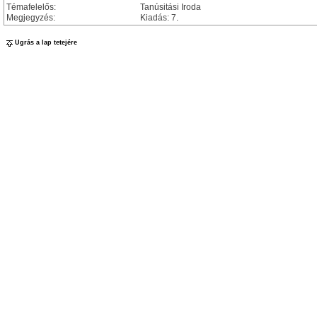
Témafelelős:
Tanúsitási Iroda
Megjegyzés:
Kiadás: 7.
Ugrás a lap tetejére