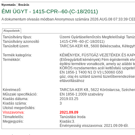
Nyomtatás
Bezárás
ÉMI ÜGYT - 1415-CPR--60-(C-18/2011)
A dokumentum olvasás módban Anonymous számára 2026.AUG.08 07:33:39 CE
Alapadatok
Tanúsítvány típus:
Üzemi Gyártásellenőrzés Megfelelőségi Tanú
Tanúsítvány azonosító
1415-CPR--60-(C-18/2011)
Tanúsított üzem:
TARCSA-KER Kft., 5600 Békéscsaba, Kétegyhá
Termék kategória:
KÉMÉNYEK, FÜSTGÁZ-VEZETÉKEK ÉS KA
Termékkör:
(Előregyártott kémények) Fém égéstermék el
építési termékre vonatkozik, amely az alábbi t
KÖRÖS rozsdamentes acél kettősfalú szigetel
EN 1856-1 T400 N1 D V3 L50060 G50
gáz, olaj és szilárd üzemű tüzelőberendezése
eltávolításához
Kérelmező:
TARCSA-KER Kft., 5622 Köröstarcsa, Szécheny
Műszaki specifikáció:
EN 1856-1:2009 szabvány
Kiadás dátuma:
2019.03.25
Kiadás száma:
3
Utolsó megerősítés:
Visszavonva:
2021.09.09
Témafelelős:
Tanúsitási Iroda
Megjegyzés:
Kiadás:3.
Érvényesség visszavonva: 2021.09.09-től.