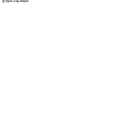
Ugrás a lap tetejére