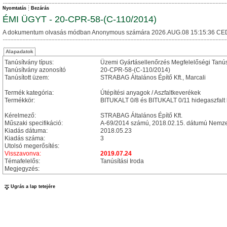
Nyomtatás
Bezárás
ÉMI ÜGYT - 20-CPR-58-(C-110/2014)
A dokumentum olvasás módban Anonymous számára 2026.AUG.08 15:15:36 CE
Alapadatok
Tanúsítvány típus:
Üzemi Gyártásellenőrzés Megfelelőségi Tanú
Tanúsítvány azonosító
20-CPR-58-(C-110/2014)
Tanúsított üzem:
STRABAG Általános Építő Kft., Marcali
Termék kategória:
Útépítési anyagok / Aszfaltkeverékek
Termékkör:
BITUKALT 0/8 és BITUKALT 0/11 hidegaszfalt
Kérelmező:
STRABAG Általános Építő Kft.
Műszaki specifikáció:
A-69/2014 számú, 2018.02.15. dátumú Nemzet
Kiadás dátuma:
2018.05.23
Kiadás száma:
3
Utolsó megerősítés:
Visszavonva:
2019.07.24
Témafelelős:
Tanúsítási Iroda
Megjegyzés:
Ugrás a lap tetejére