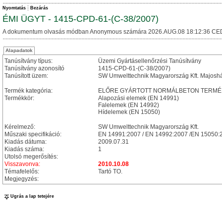
Nyomtatás
Bezárás
ÉMI ÜGYT - 1415-CPD-61-(C-38/2007)
A dokumentum olvasás módban Anonymous számára 2026.AUG.08 18:12:36 CE
Alapadatok
Tanúsítvány típus:
Üzemi Gyártásellenőrzési Tanúsítvány
Tanúsítvány azonosító
1415-CPD-61-(C-38/2007)
Tanúsított üzem:
SW Umwelttechnik Magyarország Kft. Majosh
Termék kategória:
ELŐRE GYÁRTOTT NORMÁLBETON TERMÉ
Termékkör:
Alapozási elemek (EN 14991)
Falelemek (EN 14992)
Hídelemek (EN 15050)
Kérelmező:
SW Umwelttechnik Magyarország Kft.
Műszaki specifikáció:
EN 14991:2007 / EN 14992:2007 /EN 15050:
Kiadás dátuma:
2009.07.31
Kiadás száma:
1
Utolsó megerősítés:
Visszavonva:
2010.10.08
Témafelelős:
Tartó TO.
Megjegyzés:
Ugrás a lap tetejére