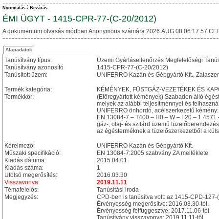
Nyomtatás
Bezárás
ÉMI ÜGYT - 1415-CPR-77-(C-20/2012)
A dokumentum olvasás módban Anonymous számára 2026.AUG.08 06:17:57 CE
Alapadatok
Tanúsítvány típus:
Üzemi Gyártásellenőrzés Megfelelőségi Tanú
Tanúsítvány azonosító
1415-CPR-77-(C-20/2012)
Tanúsított üzem:
UNIFERRO Kazán és Gépgyártó Kft., Zalaszen
Termék kategória:
KÉMÉNYEK, FÜSTGÁZ-VEZETÉKEK ÉS KA
Termékkör:
(Előregyártott kémények) Szabadon álló égé
melyek az alábbi teljesítménnyel és felhasznál
UNIFERRO önhordó, acélszerkezetű kémény:
EN 13084-7 – T400 – H0 – W – L20 – 1.4571 
gáz-, olaj- és szilárd üzemű tüzelőberendez
az égésterméknek a tüzelőszerkezetből a külső
Kérelmező:
UNIFERRO Kazán és Gépgyártó Kft.
Műszaki specifikáció:
EN 13084-7:2005 szabvány ZA melléklete
Kiadás dátuma:
2015.04.01
Kiadás száma:
1
Utolsó megerősítés:
2016.03.30
Visszavonva:
2019.11.11
Témafelelős:
Tanúsítási iroda
Megjegyzés:
CPD-ben is tanúsítva volt: az 1415-CPD-127
Érvényesség megerősítve: 2016.03.30-tól.
Érvényesség felfüggesztve: 2017.11.06-tól.
Tanúsítvány visszavonva: 2019.11.11-től.