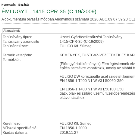
Nyomtatás
Bezárás
ÉMI ÜGYT - 1415-CPR-35-(C-19/2009)
A dokumentum olvasás módban Anonymous számára 2026.AUG.09 07:59:23 CE
Alapadatok
Tanúsítvány típus:
Üzemi Gyártásellenőrzési Tanúsítvány
Tanúsítvány azonosító
1415-CPR-35-(C-19/2009)
Tanúsított üzem:
FULIGO Kft. Sümeg
Termék kategória:
KÉMÉNYEK, FÜSTGÁZ-VEZETÉKEK ÉS KA
Termékkör:
(Előregyártott kémények) Fém égéstermék el
építési termékre vonatkozik, amely az alábbi te
FULIGO DW korrózióálló acél szigetelt kémény
EN 1856-1 T400 N1 W V3 L50060 G50
EN 1856-1 T400 N1 W V3 L50100 G50
gáz-, olaj- és szilárd üzemű tüzelőberendezé
eltávolításához
Kérelmező:
FULIGO Kft. Sümeg
Műszaki specifikáció:
EN 1856-1:2009
Kiadás dátuma:
2019.11.27