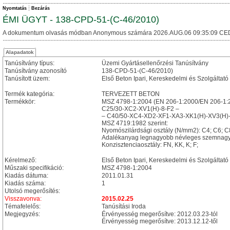
Nyomtatás
Bezárás
ÉMI ÜGYT - 138-CPD-51-(C-46/2010)
A dokumentum olvasás módban Anonymous számára 2026.AUG.06 09:35:09 CE
Alapadatok
Tanúsítvány típus:
Üzemi Gyártásellenőrzési Tanúsítvány
Tanúsítvány azonosító
138-CPD-51-(C-46/2010)
Tanúsított üzem:
Első Beton Ipari, Kereskedelmi és Szolgáltat
Termék kategória:
TERVEZETT BETON
Termékkör:
MSZ 4798-1:2004 (EN 206-1:2000/EN 206-1:2
C25/30-XC2-XV1(H)-8-F2 –
– C40/50-XC4-XD2-XF1-XA3-XK1(H)-XV3(H)
MSZ 4719:1982 szerint:
Nyomószilárdsági osztály (N/mm2): C4; C6; C
Adalékanyag legnagyobb névleges szemnag
Konzisztenciaosztály: FN, KK, K; F;
Kérelmező:
Első Beton Ipari, Kereskedelmi és Szolgáltató 
Műszaki specifikáció:
MSZ 4798-1:2004
Kiadás dátuma:
2011.01.31
Kiadás száma:
1
Utolsó megerősítés:
Visszavonva:
2015.02.25
Témafelelős:
Tanúsítási Iroda
Megjegyzés:
Érvényesség megerősítve: 2012.03.23-tól
Érvényesség megerősítve: 2013.12.12-től