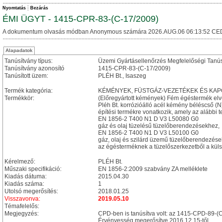
Nyomtatás
Bezárás
ÉMI ÜGYT - 1415-CPR-83-(C-17/2009)
A dokumentum olvasás módban Anonymous számára 2026.AUG.06 06:13:52 CE
Alapadatok
Tanúsítvány típus:
Üzemi Gyártásellenőrzés Megfelelőségi Tanú
Tanúsítvány azonosító
1415-CPR-83-(C-17/2009)
Tanúsított üzem:
PLÉH Bt., Isaszeg
Termék kategória:
KÉMÉNYEK, FÜSTGÁZ-VEZETÉKEK ÉS KA
Termékkör:
(Előregyártott kémények) Fém égéstermék el
Pléh Bt. korrózióálló acél kémény béléscső (N
építési termékre vonatkozik, amely az alábbi t
EN 1856-2 T400 N1 D V3 L50080 G0
gáz és olaj tüzelésű tüzelőberendezésekhez,
EN 1856-2 T400 N1 D V3 L50100 G0
gáz, olaj és szilárd üzemű tüzelőberendezés
az égésterméknek a tüzelőszerkezetből a külső
Kérelmező:
PLÉH Bt.
Műszaki specifikáció:
EN 1856-2:2009 szabvány ZA melléklete
Kiadás dátuma:
2015.04.30
Kiadás száma:
1
Utolsó megerősítés:
2018.01.25
Visszavonva:
2019.05.10
Témafelelős:
Megjegyzés:
CPD-ben is tanúsítva volt: az 1415-CPD-89-(
Érvényesség megerősítve 2016.12.15-től.