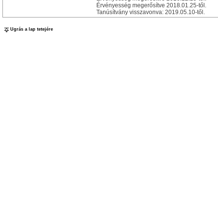
Érvényesség megerősítve 2018.01.25-től.
Tanúsítvány visszavonva: 2019.05.10-től.
Ugrás a lap tetejére