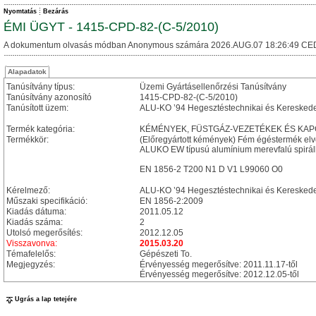
Nyomtatás
Bezárás
ÉMI ÜGYT - 1415-CPD-82-(C-5/2010)
A dokumentum olvasás módban Anonymous számára 2026.AUG.07 18:26:49 CE
Alapadatok
Tanúsítvány típus:
Üzemi Gyártásellenőrzési Tanúsítvány
Tanúsítvány azonosító
1415-CPD-82-(C-5/2010)
Tanúsított üzem:
ALU-KO ’94 Hegesztéstechnikai és Kereskedel
Termék kategória:
KÉMÉNYEK, FÜSTGÁZ-VEZETÉKEK ÉS KA
Termékkör:
(Előregyártott kémények) Fém égéstermék el
ALUKO EW típusú alumínium merevfalú spirál
EN 1856-2 T200 N1 D V1 L99060 O0
Kérelmező:
ALU-KO ’94 Hegesztéstechnikai és Kereskedel
Műszaki specifikáció:
EN 1856-2:2009
Kiadás dátuma:
2011.05.12
Kiadás száma:
2
Utolsó megerősítés:
2012.12.05
Visszavonva:
2015.03.20
Témafelelős:
Gépészeti To.
Megjegyzés:
Érvényesség megerősítve: 2011.11.17-től
Érvényesség megerősítve: 2012.12.05-től
Ugrás a lap tetejére