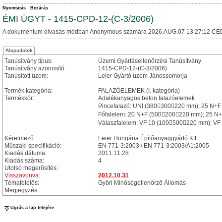
Nyomtatás
Bezárás
ÉMI ÜGYT - 1415-CPD-12-(C-3/2006)
A dokumentum olvasás módban Anonymous számára 2026.AUG.07 13:27:12 CE
Alapadatok
Tanúsítvány típus:
Üzemi Gyártásellenőrzési Tanúsítvány
Tanúsítvány azonosító
1415-CPD-12-(C-3/2006)
Tanúsított üzem:
Leier Gyártó üzem Jánossomorja
Termék kategória:
FALAZÓELEMEK (I. kategória)
Termékkör:
Adalékanyagos beton falazóelemek
Pincefalazó: UNI (380300220 mm); 25 N+
Főfalelem: 20 N+F (500200220 mm); 25 N
Válaszfalelem: VF 10 (100500220 mm); VF
Kérelmező:
Leier Hungária Építőanyaggyártó Kft.
Műszaki specifikáció:
EN 771-3:2003 / EN 771-3:2003/A1:2005
Kiadás dátuma:
2011.11.28
Kiadás száma:
4
Utolsó megerősítés:
Visszavonva:
2012.10.31
Témafelelős:
Győri Minőségellenőrző Állomás
Megjegyzés:
Ugrás a lap tetejére