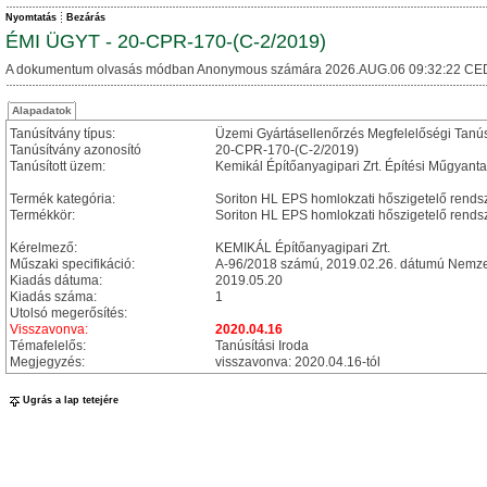
Nyomtatás
Bezárás
ÉMI ÜGYT - 20-CPR-170-(C-2/2019)
A dokumentum olvasás módban Anonymous számára 2026.AUG.06 09:32:22 CE
Alapadatok
Tanúsítvány típus:
Üzemi Gyártásellenőrzés Megfelelőségi Tanú
Tanúsítvány azonosító
20-CPR-170-(C-2/2019)
Tanúsított üzem:
Kemikál Építőanyagipari Zrt. Építési Műgyant
Termék kategória:
Soriton HL EPS homlokzati hőszigetelő rends
Termékkör:
Soriton HL EPS homlokzati hőszigetelő rends
Kérelmező:
KEMIKÁL Építőanyagipari Zrt.
Műszaki specifikáció:
A-96/2018 számú, 2019.02.26. dátumú Nemzet
Kiadás dátuma:
2019.05.20
Kiadás száma:
1
Utolsó megerősítés:
Visszavonva:
2020.04.16
Témafelelős:
Tanúsítási Iroda
Megjegyzés:
visszavonva: 2020.04.16-tól
Ugrás a lap tetejére