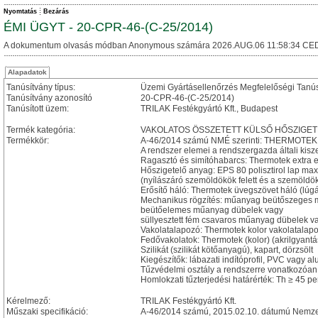
Nyomtatás
Bezárás
ÉMI ÜGYT - 20-CPR-46-(C-25/2014)
A dokumentum olvasás módban Anonymous számára 2026.AUG.06 11:58:34 CED
Alapadatok
Tanúsítvány típus:
Üzemi Gyártásellenőrzés Megfelelőségi Tanú
Tanúsítvány azonosító
20-CPR-46-(C-25/2014)
Tanúsított üzem:
TRILAK Festékgyártó Kft., Budapest
Termék kategória:
VAKOLATOS ÖSSZETETT KÜLSŐ HŐSZIGET
Termékkör:
A-46/2014 számú NMÉ szerinti: THERMOTEK h
A rendszer elemei a rendszergazda általi kisz
Ragasztó és simítóhabarcs: Thermotek extra e
Hőszigetelő anyag: EPS 80 polisztirol lap ma
(nyílászáró szemöldökök felett és a szemöldö
Erősítő háló: Thermotek üvegszövet háló (lúgá
Mechanikus rögzítés: műanyag beütőszeges 
beütőelemes műanyag dübelek vagy
süllyesztett fém csavaros műanyag dübelek v
Vakolatalapozó: Thermotek kolor vakolatalapo
Fedővakolatok: Thermotek (kolor) (akrilgyantás
Szilikát (szilikát kötőanyagú), kapart, dörzsölt
Kiegészítők: lábazati indítóprofil, PVC vagy 
Tűzvédelmi osztály a rendszerre vonatkozóan
Homlokzati tűzterjedési határérték: Th ≥ 45 p
Kérelmező:
TRILAK Festékgyártó Kft.
Műszaki specifikáció:
A-46/2014 számú, 2015.02.10. dátumú Nemzet