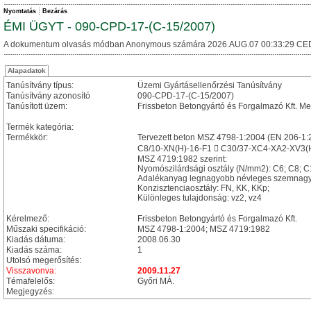
Nyomtatás
Bezárás
ÉMI ÜGYT - 090-CPD-17-(C-15/2007)
A dokumentum olvasás módban Anonymous számára 2026.AUG.07 00:33:29 CE
Alapadatok
Tanúsítvány típus:
Üzemi Gyártásellenőrzési Tanúsítvány
Tanúsítvány azonosító
090-CPD-17-(C-15/2007)
Tanúsított üzem:
Frissbeton Betongyártó és Forgalmazó Kft. Me
Termék kategória:
Termékkör:
Tervezett beton MSZ 4798-1:2004 (EN 206-1:
C8/10-XN(H)-16-F1  C30/37-XC4-XA2-XV3(H
MSZ 4719:1982 szerint:
Nyomószilárdsági osztály (N/mm2): C6; C8; C
Adalékanyag legnagyobb névleges szemnagy
Konzisztenciaosztály: FN, KK, KKp;
Különleges tulajdonság: vz2, vz4
Kérelmező:
Frissbeton Betongyártó és Forgalmazó Kft.
Műszaki specifikáció:
MSZ 4798-1:2004; MSZ 4719:1982
Kiadás dátuma:
2008.06.30
Kiadás száma:
1
Utolsó megerősítés:
Visszavonva:
2009.11.27
Témafelelős:
Győri MÁ.
Megjegyzés: