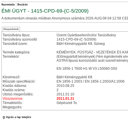
Nyomtatás
Bezárás
ÉMI ÜGYT - 1415-CPD-69-(C-5/2009)
A dokumentum olvasás módban Anonymous számára 2026.AUG.08 04:12:58 CE
Alapadatok
Tanúsítvány típus:
Üzemi Gyártásellenőrzési Tanúsítvány
Tanúsítvány azonosító
1415-CPD-69-(C-5/2009)
Tanúsított üzem:
B&H Kéménygyártó Kft. Sümeg
Termék kategória:
KÉMÉNYEK, FÜSTGÁZ - VEZETÉKEK ÉS 
Termékkör:
(Előregyártott kémények) Fém égéstermék el
ASTRA típusú korrózióálló acél szerelt kémén
EN 1856-1 T600 H1 W V3 L50060 G50
Kérelmező:
B&H Kéménygyártó Kft.
Műszaki specifikáció:
EN 1856-1:2003 / EN 1856-1:2003/A1:2006
Kiadás dátuma:
2010.08.25
Kiadás száma:
2
Utolsó megerősítés:
2011.01.10
Visszavonva:
2011.01.31
Témafelelős:
Gépészeti To.
Megjegyzés:
Ugrás a lap tetejére