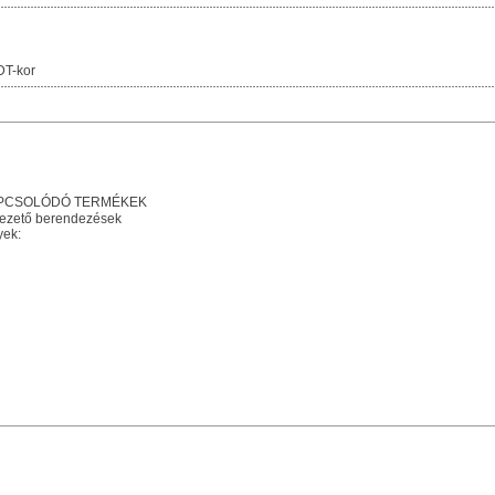
DT-kor
KAPCSOLÓDÓ TERMÉKEK
vezető berendezések
yek: