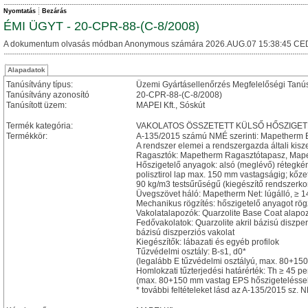
Nyomtatás
Bezárás
ÉMI ÜGYT - 20-CPR-88-(C-8/2008)
A dokumentum olvasás módban Anonymous számára 2026.AUG.07 15:38:45 CE
Alapadatok
Tanúsítvány típus:
Üzemi Gyártásellenőrzés Megfelelőségi Tanú
Tanúsítvány azonosító
20-CPR-88-(C-8/2008)
Tanúsított üzem:
MAPEI Kft., Sóskút
Termék kategória:
VAKOLATOS ÖSSZETETT KÜLSŐ HŐSZIGET
Termékkör:
A-135/2015 számú NMÉ szerinti: Mapetherm E
A rendszer elemei a rendszergazda általi kisz
Ragasztók: Mapetherm Ragasztótapasz, Mape
Hőszigetelő anyagok: alsó (meglévő) rétegkén
polisztirol lap max. 150 mm vastagságig; kőz
90 kg/m3 testsűrűségű (kiegészítő rendszer
Üvegszövet háló: Mapetherm Net: lúgálló, ≥ 
Mechanikus rögzítés: hőszigetelő anyagot rö
Vakolatalapozók: Quarzolite Base Coat alapoz
Fedővakolatok: Quarzolite akril bázisú diszperz
bázisú diszperziós vakolat
Kiegészítők: lábazati és egyéb profilok
Tűzvédelmi osztály: B-s1, d0*
(legalább E tűzvédelmi osztályú, max. 80+15
Homlokzati tűzterjedési határérték: Th ≥ 45 pe
(max. 80+150 mm vastag EPS hőszigeteléssel,
* további feltételeket lásd az A-135/2015 sz.