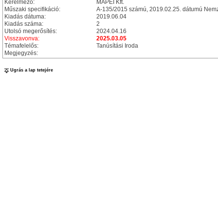
Kérelmező:
MAPEI Kft.
Műszaki specifikáció:
A-135/2015 számú, 2019.02.25. dátumú Nemze
Kiadás dátuma:
2019.06.04
Kiadás száma:
2
Utolsó megerősítés:
2024.04.16
Visszavonva:
2025.03.05
Témafelelős:
Tanúsítási Iroda
Megjegyzés:
Ugrás a lap tetejére