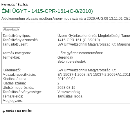
Nyomtatás
Bezárás
ÉMI ÜGYT - 1415-CPR-161-(C-8/2010)
A dokumentum olvasás módban Anonymous számára 2026.AUG.09 13:11:01 CED
Alapadatok
Tanúsítvány típus:
Üzemi Gyártásellenőrzés Megfelelőségi Tanú
Tanúsítvány azonosító
1415-CPR-161-(C-8/2010)
Tanúsított üzem:
SW Umwelttechnik Magyarország Kft. Majosh
Termék kategória:
Előre gyártott betontermékek
Termékkör:
Gerendák
Beton béléstestek
Kérelmező:
SW Umwelttechnik Magyarország Kft.
Műszaki specifikáció:
EN 15037-1:2008, EN 15037-2:2009+A1:201
Kiadás dátuma:
2019.09.02
Kiadás száma:
2
Utolsó megerősítés:
2023.08.15
Tanúsítás érvényessége:
Visszavonásig
Témafelelős:
Tanúsítási Iroda
Megjegyzés:
Ugrás a lap tetejére