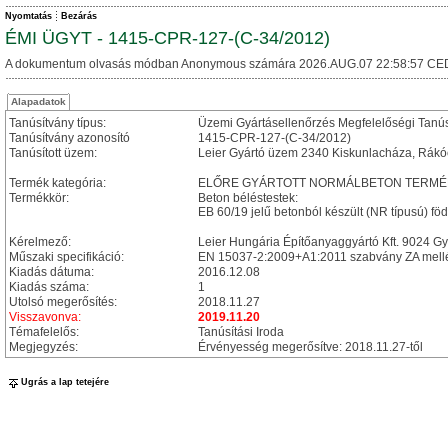
Nyomtatás
Bezárás
ÉMI ÜGYT - 1415-CPR-127-(C-34/2012)
A dokumentum olvasás módban Anonymous számára 2026.AUG.07 22:58:57 CE
Alapadatok
Tanúsítvány típus:
Üzemi Gyártásellenőrzés Megfelelőségi Tanú
Tanúsítvány azonosító
1415-CPR-127-(C-34/2012)
Tanúsított üzem:
Leier Gyártó üzem 2340 Kiskunlacháza, Rákócz
Termék kategória:
ELŐRE GYÁRTOTT NORMÁLBETON TERMÉ
Termékkör:
Beton béléstestek:
EB 60/19 jelű betonból készült (NR típusú) fö
Kérelmező:
Leier Hungária Építőanyaggyártó Kft. 9024 Gy
Műszaki specifikáció:
EN 15037-2:2009+A1:2011 szabvány ZA mell
Kiadás dátuma:
2016.12.08
Kiadás száma:
1
Utolsó megerősítés:
2018.11.27
Visszavonva:
2019.11.20
Témafelelős:
Tanúsítási Iroda
Megjegyzés:
Érvényesség megerősítve: 2018.11.27-től
Ugrás a lap tetejére