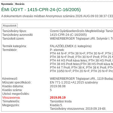
Nyomtatás
Bezárás
ÉMI ÜGYT - 1415-CPR-24-(C-16/2005)
A dokumentum olvasás módban Anonymous számára 2026.AUG.09 03:38:37 CE
Alapadatok
Tanúsítvány típus:
Üzemi Gyártásellenőrzés Megfelelőségi Tanú
Tanúsítvány azonosító
1415-CPR-24-(C-16/2005)
Tanúsított üzem:
WIENERBERGER Téglaipari zRt. Solymár I. Té
Termék kategória:
FALAZÓELEMEK (I. kategória)
Termékkör:
P- elemek:
PTH 44 N+F; PTH 38 N+F; PTH 30 N+F; PTH 2
PTH 38 N+F Profi; PTH 30 N+F Profi; PTH 25 N
PTH 44 HS Profi káva feles; PTH 38 HS Profi; 
PTH 38 HS Profi feles;PTH 38 HS Profi káva f
PTH 44 T Profi; PTH 38 K; PTH 38 K Profi; PT
PTH 10/50 N+F; PTH 20 N+F; PTH 20 N+F Profi
Kérelmező:
WIENERBERGER Téglaipari zRt., 1119 Budapest
Műszaki specifikáció:
EN 771-1:2011+A1:2015 szabvány
Kiadás dátuma:
2019.08.08
Kiadás száma:
5
Utolsó megerősítés:
Visszavonva:
2019.09.19
Témafelelős:
Tanúsitási Iroda
Megjegyzés:
Kiadás:5.
Tanúsítvány visszavonva: 2019.09.19-től.