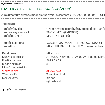
Nyomtatás
Bezárás
ÉMI ÜGYT - 20-CPR-124- (C-8/2008)
A dokumentum olvasás módban Anonymous számára 2026.AUG.06 08:04:12 CE
Alapadatok
Tanúsítvány típus:
Üzemi Gyártásellenőrzés Megfelelőségi Tanú
Tanúsítvány azonosító
20-CPR-124- (C-8/2008)
Tanúsított üzem:
MAPEI Kft., Sóskút
Termék kategória:
VAKOLATOS ÖSSZETETT KÜLSŐ HŐSZIGETEL
Termékkör:
MAPETHERM TILE SYSTEM homlokzati hőszig
Kérelmező:
MAPEI Kft.
Műszaki specifikáció:
A-180/2016 számú, 2025.02.24. dátumú Nemze
Kiadás dátuma:
2025.03.05
Kiadás száma:
3
Utolsó megerősítés:
Visszavonva:
2026.07.02
Témafelelős:
Tanúsítási Iroda
Megjegyzés:
Kiadás: 3.
új kiadás: 4.
Ugrás a lap tetejére