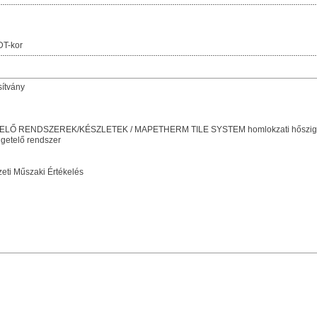
DT-kor
sítvány
Ő RENDSZEREK/KÉSZLETEK / MAPETHERM TILE SYSTEM homlokzati hősziget
etelő rendszer
ti Műszaki Értékelés