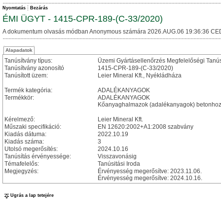
Nyomtatás
Bezárás
ÉMI ÜGYT - 1415-CPR-189-(C-33/2020)
A dokumentum olvasás módban Anonymous számára 2026.AUG.06 19:36:36 CE
Alapadatok
Tanúsítvány típus:
Üzemi Gyártásellenőrzés Megfelelőségi Tanú
Tanúsítvány azonosító
1415-CPR-189-(C-33/2020)
Tanúsított üzem:
Leier Mineral Kft., Nyékládháza
Termék kategória:
ADALÉKANYAGOK
Termékkör:
ADALÉKANYAGOK
Kőanyaghalmazok (adalékanyagok) betonhoz
Kérelmező:
Leier Mineral Kft.
Műszaki specifikáció:
EN 12620:2002+A1:2008 szabvány
Kiadás dátuma:
2022.10.19
Kiadás száma:
3
Utolsó megerősítés:
2024.10.16
Tanúsítás érvényessége:
Visszavonásig
Témafelelős:
Tanúsitási Iroda
Megjegyzés:
Érvényesség megerősítve: 2023.11.06.
Érvényesség megerősítve: 2024.10.16.
Ugrás a lap tetejére