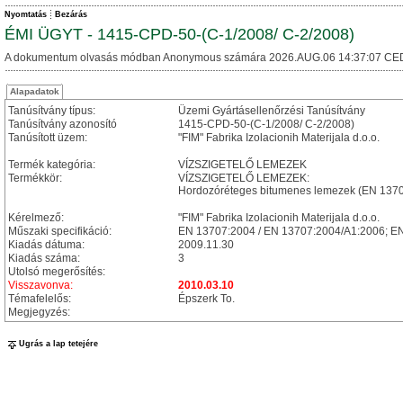
Nyomtatás
Bezárás
ÉMI ÜGYT - 1415-CPD-50-(C-1/2008/ C-2/2008)
A dokumentum olvasás módban Anonymous számára 2026.AUG.06 14:37:07 CE
Alapadatok
Tanúsítvány típus:
Üzemi Gyártásellenőrzési Tanúsítvány
Tanúsítvány azonosító
1415-CPD-50-(C-1/2008/ C-2/2008)
Tanúsított üzem:
"FIM" Fabrika Izolacionih Materijala d.o.o.
Termék kategória:
VÍZSZIGETELŐ LEMEZEK
Termékkör:
VÍZSZIGETELŐ LEMEZEK:
Hordozóréteges bitumenes lemezek (EN 1370
Kérelmező:
"FIM" Fabrika Izolacionih Materijala d.o.o.
Műszaki specifikáció:
EN 13707:2004 / EN 13707:2004/A1:2006; E
Kiadás dátuma:
2009.11.30
Kiadás száma:
3
Utolsó megerősítés:
Visszavonva:
2010.03.10
Témafelelős:
Épszerk To.
Megjegyzés:
Ugrás a lap tetejére