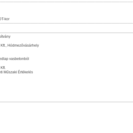
DT-kor
sítvány
 Kft., Hódmezővásárhely
fedlap vasbetonból
Kft.
i Műszaki Értékelés