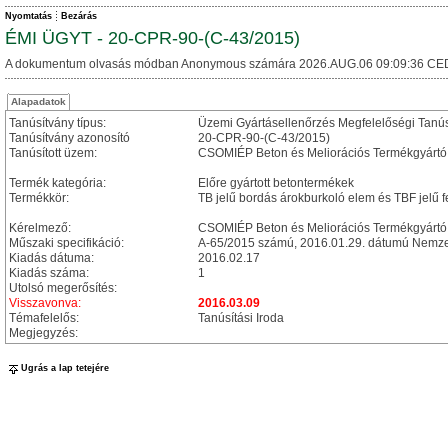
Nyomtatás
Bezárás
ÉMI ÜGYT - 20-CPR-90-(C-43/2015)
A dokumentum olvasás módban Anonymous számára 2026.AUG.06 09:09:36 CE
Alapadatok
Tanúsítvány típus:
Üzemi Gyártásellenőrzés Megfelelőségi Tanú
Tanúsítvány azonosító
20-CPR-90-(C-43/2015)
Tanúsított üzem:
CSOMIÉP Beton és Meliorációs Termékgyártó
Termék kategória:
Előre gyártott betontermékek
Termékkör:
TB jelű bordás árokburkoló elem és TBF jelű 
Kérelmező:
CSOMIÉP Beton és Meliorációs Termékgyártó 
Műszaki specifikáció:
A-65/2015 számú, 2016.01.29. dátumú Nemzet
Kiadás dátuma:
2016.02.17
Kiadás száma:
1
Utolsó megerősítés:
Visszavonva:
2016.03.09
Témafelelős:
Tanúsítási Iroda
Megjegyzés:
Ugrás a lap tetejére