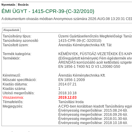
Nyomtatás
Bezárás
ÉMI ÜGYT - 1415-CPR-39-(C-32/2010)
A dokumentum olvasás módban Anonymous számára 2026.AUG.08 13:20:31 CE
Alapadatok
Tanúsítvány típus:
Üzemi Gyártásellenőrzés Megfelelőségi Tanú
Tanúsítvány azonosító
1415-CPR-39-(C-32/2010)
Tanúsított üzem:
Árendás Kéménytechnika Kft. Tát
Termék kategória:
KÉMÉNYEK, FÜSTGÁZ-VEZETÉKEK ÉS KA
Termékkör:
(Előregyártott kémények) Fém égéstermék el
ÁRENDÁS korrózióálló acél kettősfalú szigete
EN 1856-1 T400 N1 D V3 L20080 G50
Kérelmező:
Árendás Kéménytechnika Kft.
Műszaki specifikáció:
EN 1856-1:2009
Kiadás dátuma:
2014.07.21
Kiadás száma:
1
Utolsó megerősítés:
2018.10.18
Visszavonva:
2019.12.03
Témafelelős:
Tanúsítási Iroda
Megjegyzés:
A CPD-ben korábban kiadott Tanúsítvány eg
Érvényesség megerősítése: 2015.08.24-től.
Érvényesség megerősítése: 2016.09.26-tól.
Érvényesség megerősítése: 2018.01.30-tól.
Érvényesség megerősítése: 2018.10.18-tól.