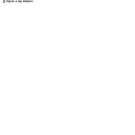
Ugrás a lap tetejére