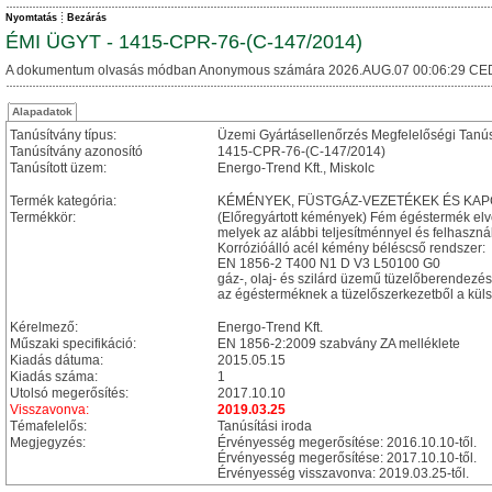
Nyomtatás
Bezárás
ÉMI ÜGYT - 1415-CPR-76-(C-147/2014)
A dokumentum olvasás módban Anonymous számára 2026.AUG.07 00:06:29 CE
Alapadatok
Tanúsítvány típus:
Üzemi Gyártásellenőrzés Megfelelőségi Tanú
Tanúsítvány azonosító
1415-CPR-76-(C-147/2014)
Tanúsított üzem:
Energo-Trend Kft., Miskolc
Termék kategória:
KÉMÉNYEK, FÜSTGÁZ-VEZETÉKEK ÉS KA
Termékkör:
(Előregyártott kémények) Fém égéstermék el
melyek az alábbi teljesítménnyel és felhasznál
Korrózióálló acél kémény béléscső rendszer:
EN 1856-2 T400 N1 D V3 L50100 G0
gáz-, olaj- és szilárd üzemű tüzelőberendez
az égésterméknek a tüzelőszerkezetből a külső
Kérelmező:
Energo-Trend Kft.
Műszaki specifikáció:
EN 1856-2:2009 szabvány ZA melléklete
Kiadás dátuma:
2015.05.15
Kiadás száma:
1
Utolsó megerősítés:
2017.10.10
Visszavonva:
2019.03.25
Témafelelős:
Tanúsítási iroda
Megjegyzés:
Érvényesség megerősítése: 2016.10.10-től.
Érvényesség megerősítése: 2017.10.10-től.
Érvényesség visszavonva: 2019.03.25-től.