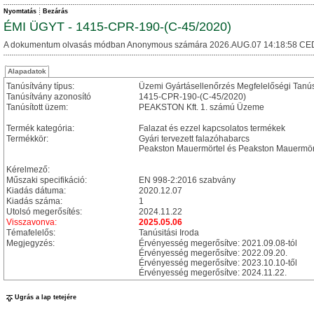
Nyomtatás
Bezárás
ÉMI ÜGYT - 1415-CPR-190-(C-45/2020)
A dokumentum olvasás módban Anonymous számára 2026.AUG.07 14:18:58 CE
Alapadatok
Tanúsítvány típus:
Üzemi Gyártásellenőrzés Megfelelőségi Tanú
Tanúsítvány azonosító
1415-CPR-190-(C-45/2020)
Tanúsított üzem:
PEAKSTON Kft. 1. számú Üzeme
Termék kategória:
Falazat és ezzel kapcsolatos termékek
Termékkör:
Gyári tervezett falazóhabarcs
Peakston Mauermörtel és Peakston Mauermör
Kérelmező:
Műszaki specifikáció:
EN 998-2:2016 szabvány
Kiadás dátuma:
2020.12.07
Kiadás száma:
1
Utolsó megerősítés:
2024.11.22
Visszavonva:
2025.05.06
Témafelelős:
Tanúsitási Iroda
Megjegyzés:
Érvényesség megerősítve: 2021.09.08-tól
Érvényesség megerősítve: 2022.09.20.
Érvényesség megerősítve: 2023.10.10-től
Érvényesség megerősítve: 2024.11.22.
Ugrás a lap tetejére