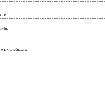
DT-kor
sítvány
tel MH falazóhabarcs