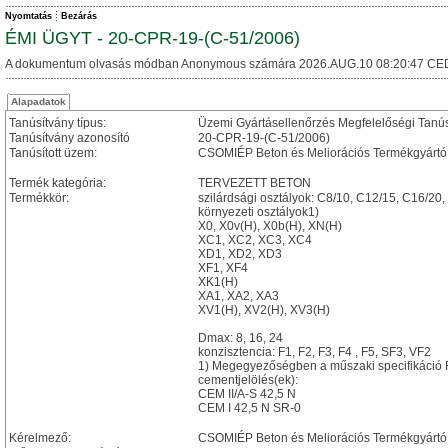
Nyomtatás
Bezárás
ÉMI ÜGYT - 20-CPR-19-(C-51/2006)
A dokumentum olvasás módban Anonymous számára 2026.AUG.10 08:20:47 CE
Alapadatok
Tanúsítvány típus:
Üzemi Gyártásellenőrzés Megfelelőségi Tanú
Tanúsítvány azonosító
20-CPR-19-(C-51/2006)
Tanúsított üzem:
CSOMIÉP Beton és Meliorációs Termékgyártó
Termék kategória:
TERVEZETT BETON
Termékkör:
szilárdsági osztályok: C8/10, C12/15, C16/20
környezeti osztályok1)
X0, X0v(H), X0b(H), XN(H)
XC1, XC2, XC3, XC4
XD1, XD2, XD3
XF1, XF4
XK1(H)
XA1, XA2, XA3
XV1(H), XV2(H), XV3(H)
Dmax: 8, 16, 24
konzisztencia: F1, F2, F3, F4 , F5, SF3, VF2
1) Megegyezőségben a műszaki specifikáció F
cementjelölés(ek):
CEM II/A-S 42,5 N
CEM I 42,5 N SR-0
Kérelmező:
CSOMIÉP Beton és Meliorációs Termékgyártó 