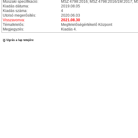
Műszaki specifikáció:
MSZ 4798:2016; MSZ 4798:2016/1M:2017; M
Kiadás dátuma:
2019.08.05
Kiadás száma:
4
Utolsó megerősítés:
2020.06.03
Visszavonva:
2021.08.30
Témafelelős:
Megfelelőségértékelő Központ
Megjegyzés:
Kiadás 4.
Ugrás a lap tetejére