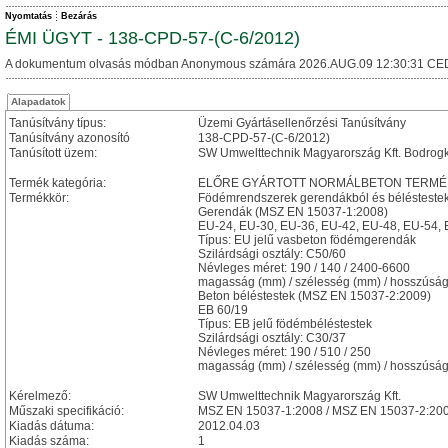
Nyomtatás
Bezárás
ÉMI ÜGYT - 138-CPD-57-(C-6/2012)
A dokumentum olvasás módban Anonymous számára 2026.AUG.09 12:30:31 CE
Alapadatok
Tanúsítvány típus:
Üzemi Gyártásellenőrzési Tanúsítvány
Tanúsítvány azonosító
138-CPD-57-(C-6/2012)
Tanúsított üzem:
SW Umwelttechnik Magyarország Kft. Bodrogk
Termék kategória:
ELŐRE GYÁRTOTT NORMÁLBETON TERMÉ
Termékkör:
Födémrendszerek gerendákból és bélésteste
Gerendák (MSZ EN 15037-1:2008)
EU-24, EU-30, EU-36, EU-42, EU-48, EU-54,
Típus: EU jelű vasbeton födémgerendák
Szilárdsági osztály: C50/60
Névleges méret: 190 / 140 / 2400-6600
magasság (mm) / szélesség (mm) / hosszúsá
Beton béléstestek (MSZ EN 15037-2:2009)
EB 60/19
Típus: EB jelű födémbéléstestek
Szilárdsági osztály: C30/37
Névleges méret: 190 / 510 / 250
magasság (mm) / szélesség (mm) / hosszúsá
Kérelmező:
SW Umwelttechnik Magyarország Kft.
Műszaki specifikáció:
MSZ EN 15037-1:2008 / MSZ EN 15037-2:20
Kiadás dátuma:
2012.04.03
Kiadás száma:
1