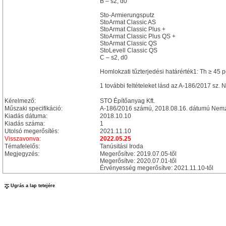
B – s2, d0
Sto-Armierungsputz
StoArmat Classic AS
StoArmat Classic Plus +
StoArmat Classic Plus QS +
StoArmat Classic QS
StoLevell Classic QS
C – s2, d0
Homlokzati tűzterjedési határérték1: Th ≥ 45 p
1 további feltételeket lásd az A-186/2017 sz.
Kérelmező:
STO Építőanyag Kft.
Műszaki specifikáció:
A-186/2016 számú, 2018.08.16. dátumú Nemz
Kiadás dátuma:
2018.10.10
Kiadás száma:
1
Utolsó megerősítés:
2021.11.10
Visszavonva:
2022.05.25
Témafelelős:
Tanúsitási Iroda
Megjegyzés:
Megerősítve: 2019.07.05-től
Megerősítve: 2020.07.01-től
Érvényesség megerősítve: 2021.11.10-től
Ugrás a lap tetejére