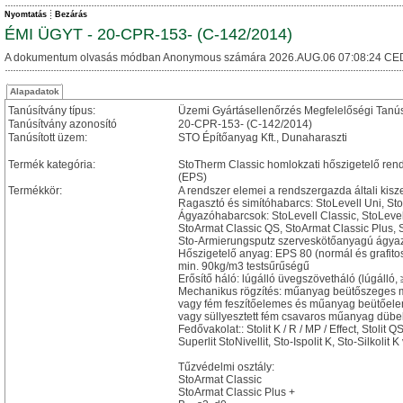
Nyomtatás
Bezárás
ÉMI ÜGYT - 20-CPR-153- (C-142/2014)
A dokumentum olvasás módban Anonymous számára 2026.AUG.06 07:08:24 CE
Alapadatok
Tanúsítvány típus:
Üzemi Gyártásellenőrzés Megfelelőségi Tanú
Tanúsítvány azonosító
20-CPR-153- (C-142/2014)
Tanúsított üzem:
STO Építőanyag Kft., Dunaharaszti
Termék kategória:
StoTherm Classic homlokzati hőszigetelő ren
(EPS)
Termékkör:
A rendszer elemei a rendszergazda általi kisz
Ragasztó és simítóhabarcs: StoLevell Uni, St
Ágyazóhabarcsok: StoLevell Classic, StoLevel
StoArmat Classic QS, StoArmat Classic Plus, 
Sto-Armierungsputz szerveskötőanyagú ágya
Hőszigetelő anyag: EPS 80 (normál és grafitos
min. 90kg/m3 testsűrűségű
Erősítő háló: lúgálló üvegszövetháló (lúgálló,
Mechanikus rögzítés: műanyag beütőszeges 
vagy fém feszítőelemes és műanyag beütőel
vagy süllyesztett fém csavaros műanyag dübel,
Fedővakolat:: Stolit K / R / MP / Effect, Stolit 
Superlit StoNivellit, Sto-Ispolit K, Sto-Silkolit
Tűzvédelmi osztály:
StoArmat Classic
StoArmat Classic Plus +