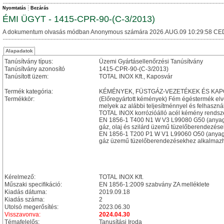
Nyomtatás
Bezárás
ÉMI ÜGYT - 1415-CPR-90-(C-3/2013)
A dokumentum olvasás módban Anonymous számára 2026.AUG.09 10:29:58 CE
Alapadatok
Tanúsítvány típus:
Üzemi Gyártásellenőrzési Tanúsítvány
Tanúsítvány azonosító
1415-CPR-90-(C-3/2013)
Tanúsított üzem:
TOTAL INOX Kft., Kaposvár
Termék kategória:
KÉMÉNYEK, FÜSTGÁZ-VEZETÉKEK ÉS KA
Termékkör:
(Előregyártott kémények) Fém égéstermék el
melyek az alábbi teljesítménnyel és felhasznál
TOTAL INOX korrózióálló acél kémény rendsz
EN 1856-1 T400 N1 W V3 L99080 G50 (anyag
gáz, olaj és szilárd üzemű tüzelőberendezése
EN 1856-1 T200 P1 W V1 L99060 O50 (anyag
gáz üzemű tüzelőberendezésekhez alkalmazhat
Kérelmező:
TOTAL INOX Kft.
Műszaki specifikáció:
EN 1856-1:2009 szabvány ZA melléklete
Kiadás dátuma:
2019.09.18
Kiadás száma:
2
Utolsó megerősítés:
2023.06.30
Visszavonva:
2024.04.30
Témafelelős:
Tanusítási Iroda