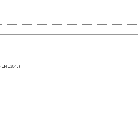
)
z (EN 13043)