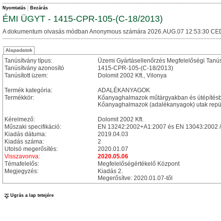
Nyomtatás
Bezárás
ÉMI ÜGYT - 1415-CPR-105-(C-18/2013)
A dokumentum olvasás módban Anonymous számára 2026.AUG.07 12:53:30 CE
Alapadatok
Tanúsítvány típus:
Üzemi Gyártásellenőrzés Megfelelőségi Tanú
Tanúsítvány azonosító
1415-CPR-105-(C-18/2013)
Tanúsított üzem:
Dolomit 2002 Kft., Vilonya
Termék kategória:
ADALÉKANYAGOK
Termékkör:
Kőanyaghalmazok műtárgyakban és útépítésbe
Kőanyaghalmazok (adalékanyagok) utak repülő
Kérelmező:
Dolomit 2002 Kft.
Műszaki specifikáció:
EN 13242:2002+A1:2007 és EN 13043:2002 
Kiadás dátuma:
2019.04.03
Kiadás száma:
2
Utolsó megerősítés:
2020.01.07
Visszavonva:
2020.05.06
Témafelelős:
Megfelelőségértékelő Központ
Megjegyzés:
Kiadás 2.
Megerősítve: 2020.01.07-től
Ugrás a lap tetejére