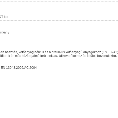
DT-kor
sítvány
n használt, kötőanyag nélküli és hidraulikus kötőanyagú anyagokhoz (EN 13242
terek és más közforgalmú területek aszfaltkeverékeihez és felületi bevonatokho
/ EN 13043:2002/AC:2004