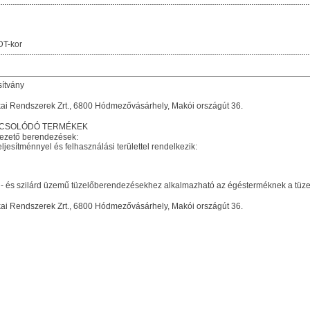
DT-kor
sítvány
kai Rendszerek Zrt., 6800 Hódmezővásárhely, Makói országút 36.
PCSOLÓDÓ TERMÉKEK
vezető berendezések:
ljesítménnyel és felhasználási területtel rendelkezik:
- és szilárd üzemű tüzelőberendezésekhez alkalmazható az égésterméknek a tüzelő
kai Rendszerek Zrt., 6800 Hódmezővásárhely, Makói országút 36.