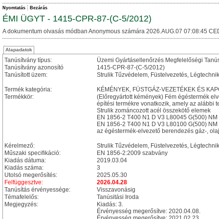
Nyomtatás
Bezárás
ÉMI ÜGYT - 1415-CPR-87-(C-5/2012)
A dokumentum olvasás módban Anonymous számára 2026.AUG.07 07:08:45 CE
Alapadatok
Tanúsítvány típus:
Üzemi Gyártásellenőrzés Megfelelőségi Tanú
Tanúsítvány azonosító
1415-CPR-87-(C-5/2012)
Tanúsított üzem:
Strulik Tűzvédelem, Füstelvezetés, Légtechni
Termék kategória:
KÉMÉNYEK, FÜSTGÁZ-VEZETÉKEK ÉS KA
Termékkör:
(Előregyártott kémények) Fém égéstermék el
építési termékre vonatkozik, amely az alábbi te
Strulik zománcozott acél összekötő elemek
EN 1856-2 T400 N1 D V3 L80045 G(500) NM
EN 1856-2 T400 N1 D V3 L80100 G(500) NM
az égéstermék-elvezető berendezés gáz-, olaj
Kérelmező:
Strulik Tűzvédelem, Füstelvezetés, Légtechni
Műszaki specifikáció:
EN 1856-2:2009 szabvány
Kiadás dátuma:
2019.03.04
Kiadás száma:
3
Utolsó megerősítés:
2025.05.30
Felfüggesztve:
2026.04.28
Tanúsítás érvényessége:
Visszavonásig
Témafelelős:
Tanúsitási Iroda
Megjegyzés:
Kiadás: 3.
Érvényesség megerősítve: 2020.04.08.
Érvényesség megerősítve: 2021.02.23.