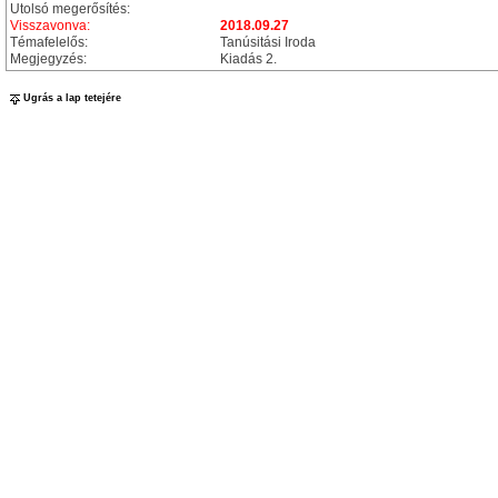
Utolsó megerősítés:
Visszavonva:
2018.09.27
Témafelelős:
Tanúsitási Iroda
Megjegyzés:
Kiadás 2.
Ugrás a lap tetejére