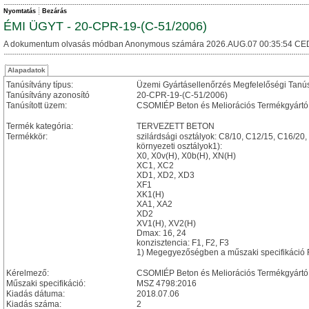
Nyomtatás
Bezárás
ÉMI ÜGYT - 20-CPR-19-(C-51/2006)
A dokumentum olvasás módban Anonymous számára 2026.AUG.07 00:35:54 CE
Alapadatok
Tanúsítvány típus:
Üzemi Gyártásellenőrzés Megfelelőségi Tanú
Tanúsítvány azonosító
20-CPR-19-(C-51/2006)
Tanúsított üzem:
CSOMIÉP Beton és Meliorációs Termékgyártó
Termék kategória:
TERVEZETT BETON
Termékkör:
szilárdsági osztályok: C8/10, C12/15, C16/20
környezeti osztályok1):
X0, X0v(H), X0b(H), XN(H)
XC1, XC2
XD1, XD2, XD3
XF1
XK1(H)
XA1, XA2
XD2
XV1(H), XV2(H)
Dmax: 16, 24
konzisztencia: F1, F2, F3
1) Megegyezőségben a műszaki specifikáció F
Kérelmező:
CSOMIÉP Beton és Meliorációs Termékgyártó 
Műszaki specifikáció:
MSZ 4798:2016
Kiadás dátuma:
2018.07.06
Kiadás száma:
2