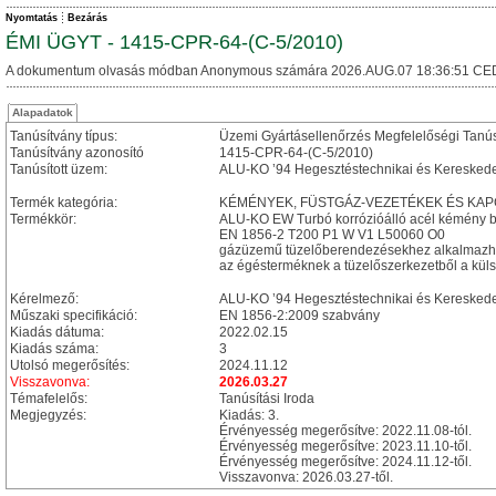
Nyomtatás
Bezárás
ÉMI ÜGYT - 1415-CPR-64-(C-5/2010)
A dokumentum olvasás módban Anonymous számára 2026.AUG.07 18:36:51 CE
Alapadatok
Tanúsítvány típus:
Üzemi Gyártásellenőrzés Megfelelőségi Tanú
Tanúsítvány azonosító
1415-CPR-64-(C-5/2010)
Tanúsított üzem:
ALU-KO ’94 Hegesztéstechnikai és Kereskedelm
Termék kategória:
KÉMÉNYEK, FÜSTGÁZ-VEZETÉKEK ÉS KAPCSOL
Termékkör:
ALU-KO EW Turbó korrózióálló acél kémény b
EN 1856-2 T200 P1 W V1 L50060 O0
gázüzemű tüzelőberendezésekhez alkalmazh
az égésterméknek a tüzelőszerkezetből a külső
Kérelmező:
ALU-KO ’94 Hegesztéstechnikai és Kereskedelm
Műszaki specifikáció:
EN 1856-2:2009 szabvány
Kiadás dátuma:
2022.02.15
Kiadás száma:
3
Utolsó megerősítés:
2024.11.12
Visszavonva:
2026.03.27
Témafelelős:
Tanúsítási Iroda
Megjegyzés:
Kiadás: 3.
Érvényesség megerősítve: 2022.11.08-tól.
Érvényesség megerősítve: 2023.11.10-től.
Érvényesség megerősítve: 2024.11.12-től.
Visszavonva: 2026.03.27-től.