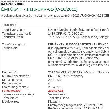
Nyomtatás
Bezárás
ÉMI ÜGYT - 1415-CPR-61-(C-18/2011)
A dokumentum olvasás módban Anonymous számára 2026.AUG.09 09:46:03 CE
Alapadatok
Tanúsítvány típus:
Üzemi Gyártásellenőrzés Megfelelőségi Tanú
Tanúsítvány azonosító
1415-CPR-61-(C-18/2011)
Tanúsított üzem:
TARCSA-KER Kft., 5600 Békéscsaba, Kétegyhá
Termék kategória:
KÉMÉNYEK, FÜSTGÁZ-VEZETÉKEK ÉS KA
Termékkör:
(Előregyártott kémények) Fém égéstermék el
építési termékre vonatkozik, amely az alábbi t
KÖRÖS rozsdamentes acél kettősfalú szigetel
EN 1856-1 T200 P1 W V1 L50060 O50
gázüzemű tüzelőberendezésekhez alkalmazh
a tüzelőszerkezetből a külső légtérbe történő 
Kérelmező:
TARCSA-KER Kft., 5622 Köröstarcsa, Szécheny
Műszaki specifikáció:
EN 1856-1:2009 szabvány
Kiadás dátuma:
2021.09.09
Kiadás száma:
4
Utolsó megerősítés:
2024.09.09
Felfüggesztve:
2025.07.16
Tanúsítás érvényessége:
Visszavonásig
Témafelelős:
Tanúsítási Iroda
Megjegyzés:
Kiadás: 4.
Érvényesség megerősítve: 2022.09.01-től.
Érvényesség megerősítve: 2023.10.24-től.